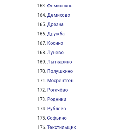
Фоминское
Демихово
Дрезна
Дружба
Косино
Лунево
Лыткарино
Полушкино
Мосрентген
Рогачёво
Родники
Рублёво
Софьино
Текстильщик