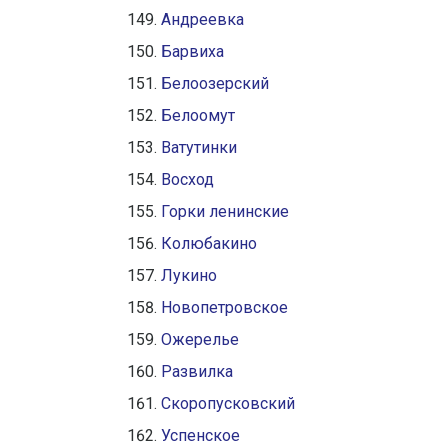
Андреевка
Барвиха
Белоозерский
Белоомут
Ватутинки
Восход
Горки ленинские
Колюбакино
Лукино
Новопетровское
Ожерелье
Развилка
Скоропусковский
Успенское