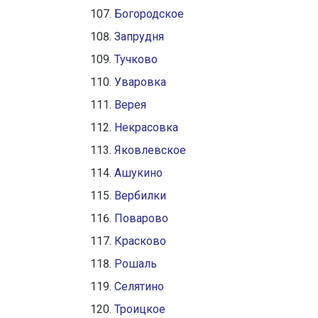
Богородское
Запрудня
Тучково
Уваровка
Верея
Некрасовка
Яковлевское
Ашукино
Вербилки
Поварово
Красково
Рошаль
Селятино
Троицкое